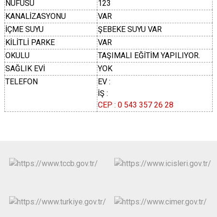
NÜFUSU
123
KANALİZASYONU
VAR
İÇME SUYU
ŞEBEKE SUYU VAR
KİLİTLİ PARKE
VAR
OKULU
TAŞIMALI EĞİTİM YAPILIYOR.
SAĞLIK EVİ
YOK
TELEFON
EV :
İŞ :
CEP : 0 543 357 26 28