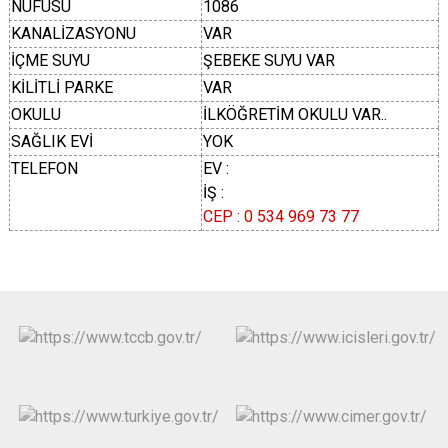
NÜFUSU
1086
KANALİZASYONU
VAR
İÇME SUYU
ŞEBEKE SUYU VAR
KİLİTLİ PARKE
VAR
OKULU
İLKÖĞRETİM OKULU VAR..
SAĞLIK EVİ
YOK
TELEFON
EV :
İŞ :
CEP : 0 534 969 73 77