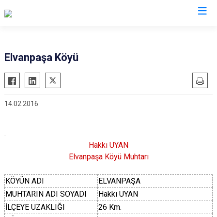
Afyonkarahisar
Elvanpaşa Köyü
Başmakçı
Hocalar
Bayat
İhsaniye
14.02.2016
Bolvadin
İscehisar
Çay
Kızılören
.
Çobanlar
Sandıklı
Hakkı UYAN
Dazkırı
Şuhut
Elvanpaşa Köyü Muhtarı
Dinar
Sultandağı
KÖYÜN ADI
ELVANPAŞA
Emirdağ
Sinanpaşa
MUHTARIN ADI SOYADI
Hakkı UYAN
Evciler
İLÇEYE UZAKLIĞI
26 Km.