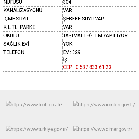
NÜFUSU
304
KANALİZASYONU
VAR
İÇME SUYU
ŞEBEKE SUYU VAR
KİLİTLİ PARKE
VAR
OKULU
TAŞIMALI EĞİTİM YAPILIYOR.
SAĞLIK EVİ
YOK
TELEFON
EV : 329
İŞ :
CEP : 0 537 833 61 23