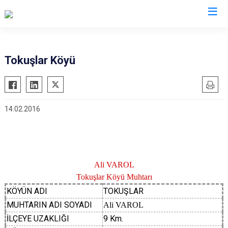
Afyonkarahisar
Tokuşlar Köyü
Başmakçı
Hocalar
Bayat
İhsaniye
14.02.2016
Bolvadin
İscehisar
Çay
Kızılören
Çobanlar
Sandıklı
Dazkırı
Şuhut
Ali VAROL
Dinar
Sultandağı
Tokuşlar Köyü Muhtarı
Emirdağ
Sinanpaşa
KÖYÜN ADI
TOKUŞLAR
MUHTARIN ADI SOYADI
Ali VAROL
Evciler
İLÇEYE UZAKLIĞI
9 Km.