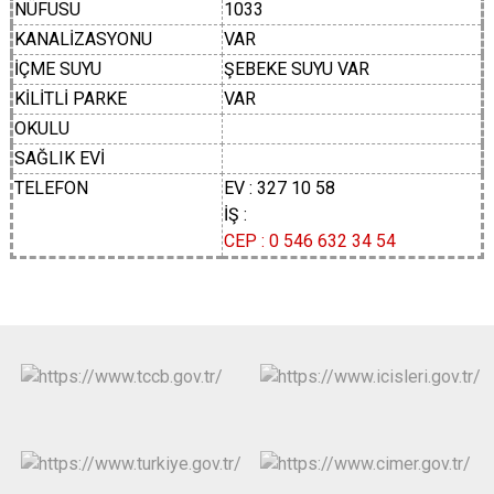
NÜFUSU
1033
KANALİZASYONU
VAR
İÇME SUYU
ŞEBEKE SUYU VAR
KİLİTLİ PARKE
VAR
OKULU
SAĞLIK EVİ
TELEFON
EV : 327 10 58
İŞ :
CEP : 0 546 632 34 54