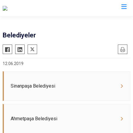
Afyonkarahisar
Belediyeler
Başmakçı
Hocalar
Bayat
İhsaniye
12.06.2019
Bolvadin
İscehisar
Çay
Kızılören
Çobanlar
Sandıklı
Sinanpaşa Belediyesi
Dazkırı
Şuhut
Dinar
Sultandağı
Emirdağ
Sinanpaşa
Ahmetpaşa Belediyesi
Evciler