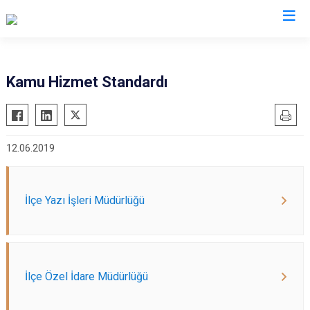
Afyonkarahisar
Kamu Hizmet Standardı
Başmakçı
Hocalar
Bayat
İhsaniye
12.06.2019
Bolvadin
İscehisar
Çay
Kızılören
Çobanlar
Sandıklı
İlçe Yazı İşleri Müdürlüğü
Dazkırı
Şuhut
Dinar
Sultandağı
Emirdağ
Sinanpaşa
İlçe Özel İdare Müdürlüğü
Evciler