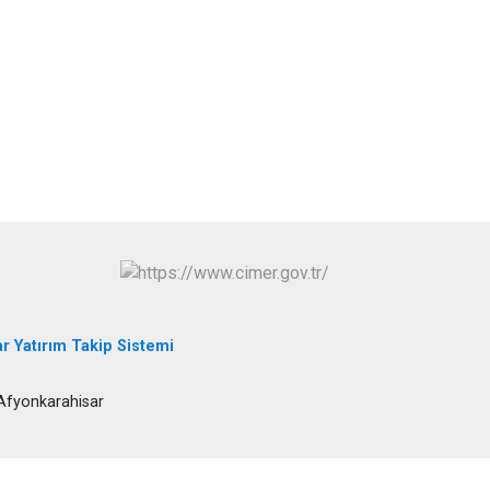
Şuhut
Sultandağı
Sinanpaşa
r Yatırım Takip Sistemi
 Afyonkarahisar