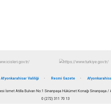
Dazkırı
Dinar
Emirdağ
Evciler
Afyonkarahisar Valiliği
Resmi Gazete
Afyonkarahisa
esi İsmet Atilla Bulvarı No:1 Sinanpaşa Hükümet Konağı Sinanpaşa /
0 (272) 311 70 13