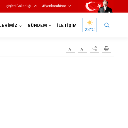
İçişleri Bakanlığı
Afyonkarahisar
LERİMİZ
GÜNDEM
İLETİŞİM
23
°C
Hocalar
İhsaniye
İscehisar
Kızılören
Sandıklı