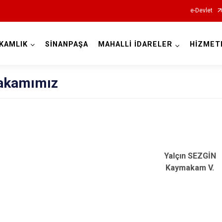
e-Devlet
KAMLIK
SİNANPAŞA
MAHALLİ İDARELER
HİZMET
Afyonkarahisar
akamımız
Başmakçı
Bayat
Yalçın SEZGİN
Kaymakam V.
Bolvadin
Çay
Çobanlar