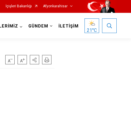
İçişleri Bakanlığı
Afyonkarahisar
LERİMİZ
GÜNDEM
İLETİŞİM
21
°C
Hocalar
İhsaniye
İscehisar
Kızılören
Sandıklı