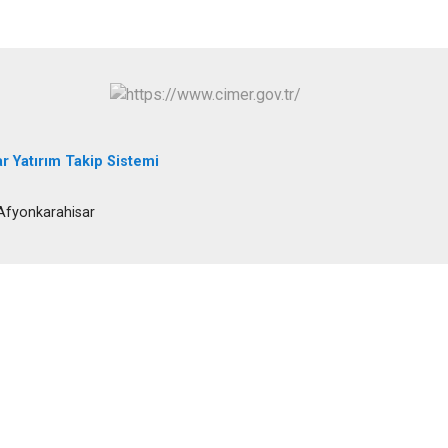
Şuhut
Sultandağı
Sinanpaşa
r Yatırım Takip Sistemi
 Afyonkarahisar