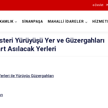
e-Devlet
KAMLIK
SİNANPAŞA
MAHALLİ İDARELER
HİZMET
Afyonkarahisar
steri Yürüyüşü Yer ve Güzergahları
art Asılacak Yerleri
Başmakçı
Bayat
erleri ile Yürüyüş Güzergahları
Bolvadin
Çay
rı
Çobanlar