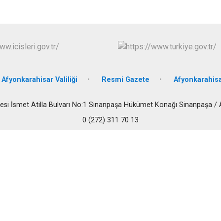
Dazkırı
Dinar
Emirdağ
Evciler
Afyonkarahisar Valiliği
Resmi Gazete
Afyonkarahisa
esi İsmet Atilla Bulvarı No:1 Sinanpaşa Hükümet Konağı Sinanpaşa /
0 (272) 311 70 13