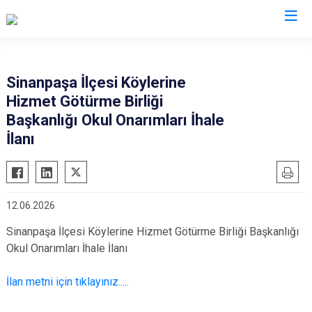
Afyonkarahisar
Sinanpaşa İlçesi Köylerine
Hizmet Götürme Birliği
Başmakçı
Hocalar
Başkanlığı Okul Onarımları İhale
Bayat
İhsaniye
İlanı
Bolvadin
İscehisar
Çay
Kızılören
Çobanlar
Sandıklı
12.06.2026
Dazkırı
Şuhut
Sinanpaşa İlçesi Köylerine Hizmet Götürme Birliği Başkanlığı
Dinar
Sultandağı
Okul Onarımları İhale İlanı
Emirdağ
Sinanpaşa
İlan metni için tıklayınız.....
Evciler