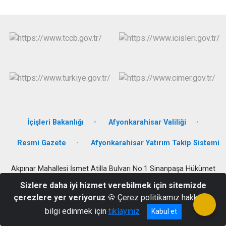
İçişleri Bakanlığı
Afyonkarahisar Valiliği
Resmi Gazete
Afyonkarahisar Yatırım Takip Sistemi
Akpınar Mahallesi İsmet Atilla Bulvarı No:1 Sinanpaşa Hükümet
Konağı Sinanpaşa / Afyonkarahisar
Sizlere daha iyi hizmet verebilmek için sitemizde
0 (272) 311 70 13
çerezlere yer veriyoruz
🍪 Çerez politikamız hakkında
bilgi edinmek için
tıklayınız
Kabul et